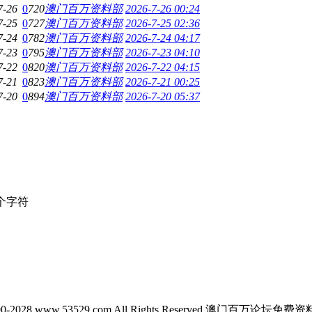
7-26
0
720
澳门百万资料部
2026-7-26 00:24
7-25
0
727
澳门百万资料部
2026-7-25 02:36
7-24
0
782
澳门百万资料部
2026-7-24 04:17
7-23
0
795
澳门百万资料部
2026-7-23 04:10
7-22
0
820
澳门百万资料部
2026-7-22 04:15
7-21
0
823
澳门百万资料部
2026-7-21 00:25
7-20
0
894
澳门百万资料部
2026-7-20 05:37
个字符
 2000-2028 www.53529.com All Rights Reserved 澳门百万论