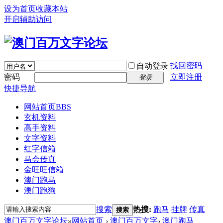
设为首页
收藏本站
开启辅助访问
找回密码
自动登录
密码
立即注册
登录
快捷导航
网站首页
BBS
玄机资料
高手资料
文字资料
红字信箱
马会传真
金旺旺信箱
澳门跑马
澳门跑狗
搜索
热搜:
跑马
挂牌
传真
搜索
澳门百万文字论坛
»
网站首页
›
澳门百万文字
›
澳门跑马