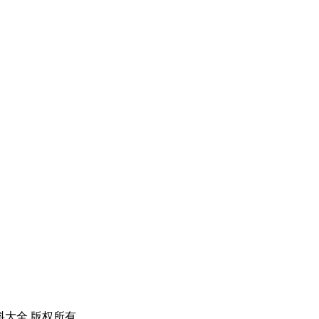
坛免费资料大全 版权所有