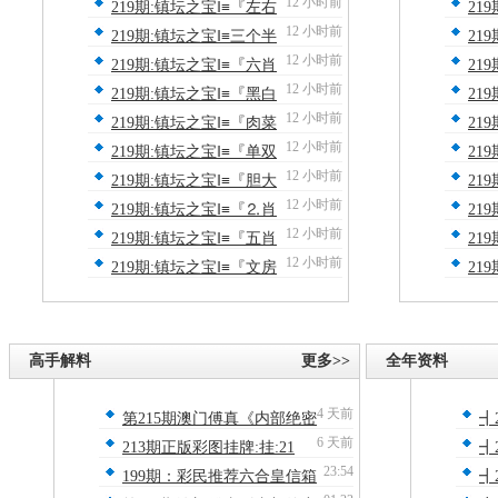
12 小时前
219期:镇坛之宝‖≡『左右
21
100%准』≡‖免费
倾
12 小时前
219期:镇坛之宝‖≡三个半
21
100%准』≡‖免费
樱
12 小时前
219期:镇坛之宝‖≡『六肖
21
单双』≡‖免费料
麦
12 小时前
219期:镇坛之宝‖≡『黑白
21
100%准』≡‖免费
瞌
12 小时前
219期:镇坛之宝‖≡『肉菜
21
100%准』≡‖免费
怪
12 小时前
219期:镇坛之宝‖≡『单双
21
草肖』≡‖免费料
蝶
12 小时前
219期:镇坛之宝‖≡『胆大
21
100%准』≡‖免费
陌
12 小时前
219期:镇坛之宝‖≡『⒉肖
21
胆小』≡‖免费料
萌
12 小时前
219期:镇坛之宝‖≡『五肖
21
100%准』≡‖免费
终
12 小时前
219期:镇坛之宝‖≡『文房
21
100%准』≡‖免费
挽
四宝』≡‖免费料
醉
高手解料
更多>>
全年资料
4 天前
第215期澳门傅真《内部绝密
┫
6 天前
213期正版彩图挂牌:挂:21
┫
信封》第215期：
【
23:54
199期：彩民推荐六合皇信箱
┫
爆:鼠 挂牌成语:
【