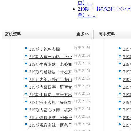
虫】 ...
219期：【绝杀3肖◇◇小
兽】← ...
玄机资料
更多>>
高手资料
昨天 21:56
219期：跑狗玄機
21
昨天 21:56
219期内幕一句话：水中
21
绝
昨天 21:56
219期生肖幽默：老婆和
21
有土生可旺，何人有
绝
昨天 21:55
219期马经谜语：什么东
21
老公在浴室里面调情
绝
昨天 21:55
219期内部八卦诗：龙山
21
西使人哭笑不得？（
绝
昨天 21:55
219期内幕四字：野蛮女
21
虎山两相朝，有情才
绝
昨天 21:55
219期中特诗：三进五出
21
友....
杀
昨天 21:55
219期波王玄机：绿鼠红
21
好地方，送财童子明
绝杀
昨天 21:55
219期内密心水诗：杨家
21
猪。解：开本期开？0
绝
昨天 21:55
219期爆特幽默：她低声
21
女将上前线，赴汤蹈
绝
昨天 21:54
219期观音奇缘：两条母
21
地问他说：“亲爱的
绝