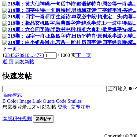
219期：黄大仙神码\一句话中特\谜语解特肖\周公得一肖\惠...
219期：四字中特\一句解特肖\另版梅花诗\三字解平肖\买啥...
219期：四字一肖\四字生肖诗\单双必中段\精准定二头\内幕...
219期：极品玄机四字\宝典四字诗\绝杀半波王\一波中特\四...
219期：六合四字诗\半数书中料\精准六肖料\歇后爆平特\精...
219期：四字一肖\正版四字诗\日历平特肖\原创杀半波\另精...
219期：白小姐杀肖\九宫杀一肖\挂历四字诗\四字经典诗\精...
下一页 »
1
2
3
4
5
6
7
8
9
10
... 4773
/ 1000 页
下一页
返 回
快速发帖
还可输入
80
高级模式
B
Color
Image
Link
Quote
Code
Smilies
您需要登录后才可以发帖
登录
|
立即注册
本版积分规则
发表帖子
Copyright ©