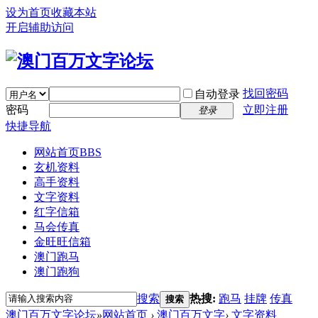
设为首页
收藏本站
开启辅助访问
找回密码
自动登录
密码
立即注册
登录
快捷导航
网站首页
BBS
玄机资料
高手资料
文字资料
红字信箱
马会传真
金旺旺信箱
澳门跑马
澳门跑狗
搜索
热搜:
跑马
挂牌
传真
搜索
澳门百万文字论坛
»
网站首页
›
澳门百万文字
›
文字资料