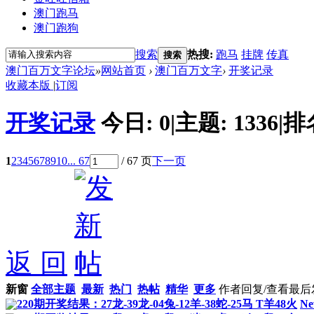
澳门跑马
澳门跑狗
搜索
热搜:
跑马
挂牌
传真
搜索
澳门百万文字论坛
»
网站首页
›
澳门百万文字
›
开奖记录
收藏本版
|
订阅
开奖记录
今日:
0
|
主题:
1336
|
排
1
2
3
4
5
6
7
8
9
10
... 67
/ 67 页
下一页
返 回
新窗
全部主题
最新
热门
热帖
精华
更多
作者
回复/查看
最后
220期开奖结果：27龙-39龙-04兔-12羊-38蛇-25马 T羊48火
N