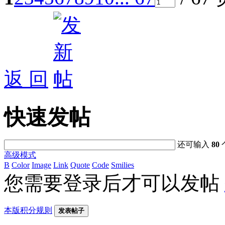
返 回
快速发帖
还可输入
80
高级模式
B
Color
Image
Link
Quote
Code
Smilies
您需要登录后才可以发帖
本版积分规则
发表帖子