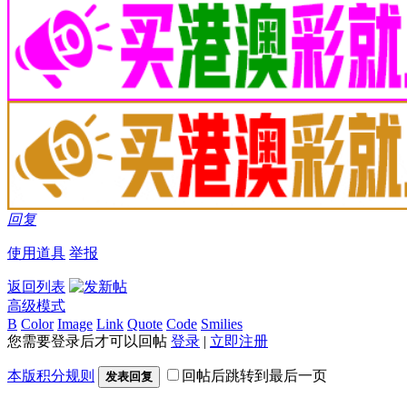
回复
使用道具
举报
返回列表
高级模式
B
Color
Image
Link
Quote
Code
Smilies
您需要登录后才可以回帖
登录
|
立即注册
本版积分规则
回帖后跳转到最后一页
发表回复