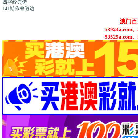
四字经典诗
141期作舍道边
澳门百
53923a.com、
53529a.com、