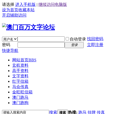
请选择
进入手机版
|
继续访问电脑版
设为首页
收藏本站
开启辅助访问
找回密码
自动登录
密码
立即注册
登录
快捷导航
网站首页
BBS
玄机资料
高手资料
文字资料
红字信箱
马会传真
金旺旺信箱
澳门跑马
澳门跑狗
搜索
热搜:
跑马
挂牌
传真
搜索