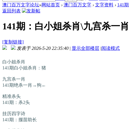
澳门百万文字论坛
»
网站首页
›
澳门百万文字
›
文字资料
›
141
返回列表
141期：白小姐杀肖\九宫杀一肖\
[复制链接]
发表于 2026-5-20 22:35:40
|
显示全部楼层
|
阅读模式
白小姐杀肖
141期白小姐杀肖：猪
九宫杀一肖
141期绝杀一肖→狗←
精准杀头
141期：杀2头
挂历四字诗
141期：揠苗助长