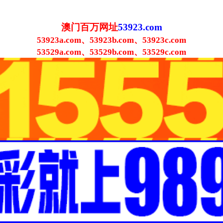
澳门百万网址
53923.com
53923a.com、53923b.com、53923c.com
53529a.com、53529b.com、53529c.com