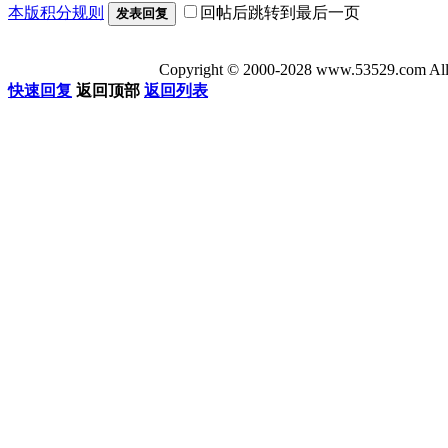
本版积分规则
回帖后跳转到最后一页
发表回复
Copyright © 2000-2028 www.53529
快速回复
返回顶部
返回列表