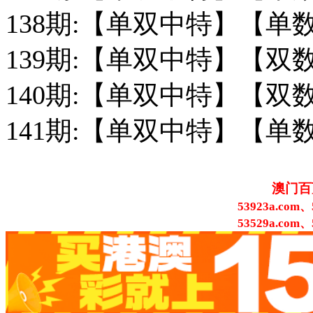
138期:【单双中特】【单数
139期:【单双中特】【双数
140期:【单双中特】【双数
141期:【单双中特】【单数
澳门百
53923a.com、
53529a.com、