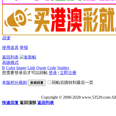
回复
使用道具
举报
返回列表
高级模式
B
Color
Image
Link
Quote
Code
Smilies
您需要登录后才可以回帖
登录
|
立即注册
本版积分规则
回帖后跳转到最后一页
发表回复
Copyright © 2000-2028 www.53529
快速回复
返回顶部
返回列表