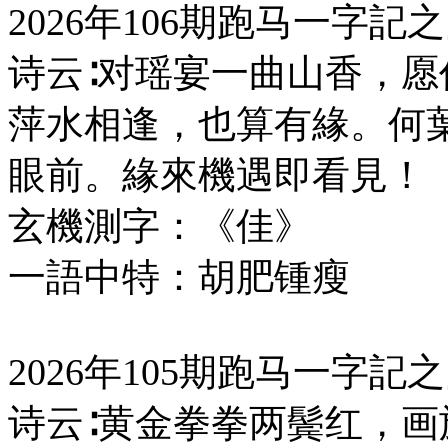
2026年106期跑马一字記
诗云∶对瑶宴一曲山香，愿
萍水相逢，也算有緣。何
眼前。緣來機遇即看見！
玄機測字：《佳》
一語中特：胡肥锺瘦
2026年105期跑马一字記
诗云∶黄金拳拳两鬓红，画