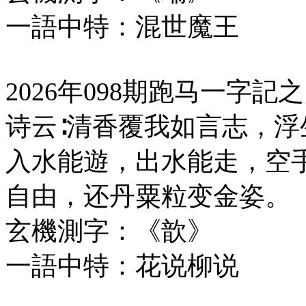
一語中特：混世魔王
2026年098期跑马一字記
诗云∶清香覆我如言志，浮
入水能遊，出水能走，空
自由，还丹粟粒变金姿。
玄機測字：《歆》
一語中特：花说柳说