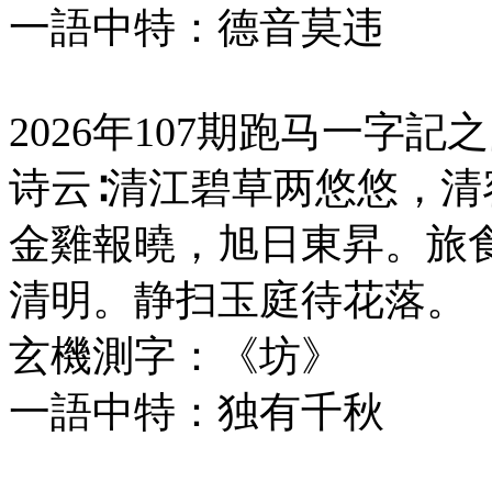
一語中特：德音莫违
2026年107期跑马一字記
诗云∶清江碧草两悠悠，清
金雞報曉，旭日東昇。旅
清明。静扫玉庭待花落。
玄機測字：《坊》
一語中特：独有千秋