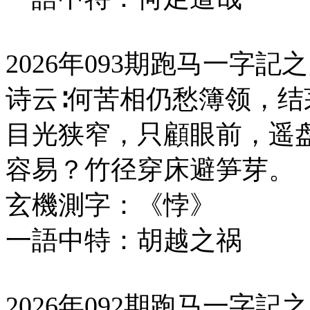
2026年093期跑马一字記
诗云∶何苦相仍愁簿领，结
目光狭窄，只顧眼前，遥
容易？竹径穿床避笋芽。
玄機測字：《悖》
一語中特：胡越之祸
2026年092期跑马一字記