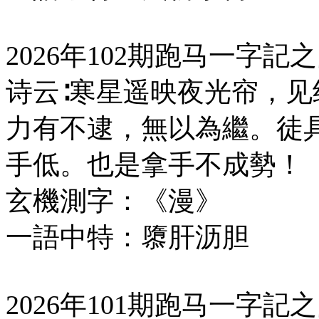
2026年102期跑马一字記
诗云∶寒星遥映夜光帘，见
力有不逮，無以為繼。徒
手低。也是拿手不成勢！
玄機測字：《漫》
一語中特：隳肝沥胆
2026年101期跑马一字記