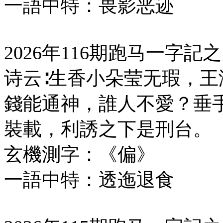
一語中特：畏影恶迹
2026年116期跑马一字記
诗云∶生香小朵莹无瑕，王
錢能通神，誰人不愛？垂
裝載，利誘之下是刑台。
玄機測字：《偏》
一語中特：透迤退食