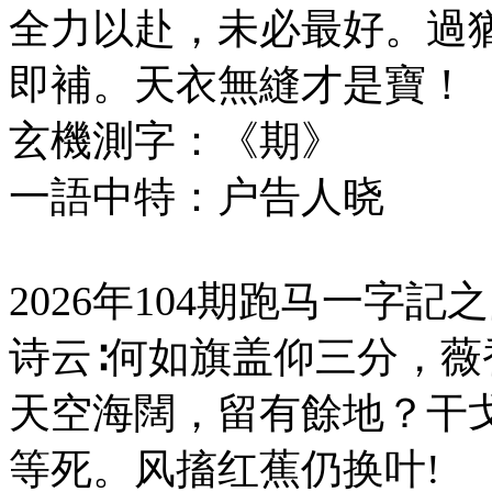
全力以赴，未必最好。過
即補。天衣無縫才是寶！
玄機測字：《期》
一語中特：户告人晓
2026年104期跑马一字記
诗云∶何如旗盖仰三分，薇
天空海闊，留有餘地？干
等死。风搐红蕉仍换叶!