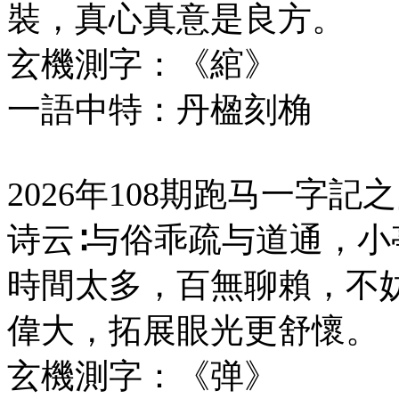
裝，真心真意是良方。
玄機測字：《綰》
一語中特：丹楹刻桷
2026年108期跑马一字記
诗云∶与俗乖疏与道通，小
時間太多，百無聊賴，不
偉大，拓展眼光更舒懷。
玄機測字：《弹》