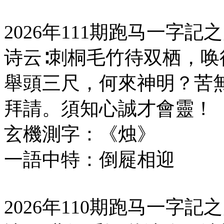
2026年111期跑马一字記
诗云∶刺桐毛竹待双栖，唤
舉頭三尺，何來神明？苦
拜請。須知心誠才會靈！
玄機測字：《烛》
一語中特：倒屣相迎
2026年110期跑马一字記