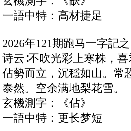
玄機測字：《缺》
一語中特：高材捷足
2026年121期跑马一字記
诗云∶不吹光彩上寒株，喜
佔勢而立，沉穩如山。常
泰然。空余满地梨花雪。
玄機測字：《佔》
一語中特：更长梦短