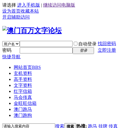
请选择
进入手机版
|
继续访问电脑版
设为首页
收藏本站
开启辅助访问
找回密码
自动登录
密码
立即注册
登录
快捷导航
网站首页
BBS
玄机资料
高手资料
文字资料
红字信箱
马会传真
金旺旺信箱
澳门跑马
澳门跑狗
搜索
热搜:
跑马
挂牌
传真
搜索