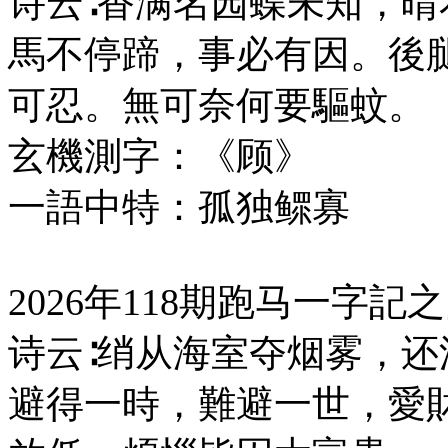
诗云∶香满名园蝶未知，晴
馬不停蹄，事必有因。後
可忍。無可奈何要驅蚊。
玄機測字：《顾》
一語中特：孤独鳏寡
2026年118期跑马一字記
诗云∶绡从海室夺烟雾，还
避得一時，難避一世，愛