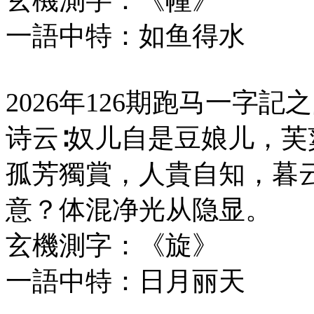
一語中特：如鱼得水
2026年126期跑马一字記
诗云∶奴儿自是豆娘儿，芙
孤芳獨賞，人貴自知，暮
意？体混净光从隐显。
玄機測字：《旋》
一語中特：日月丽天