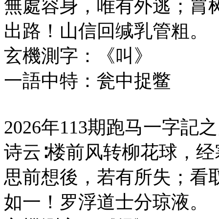
無處容身，唯有外逃；罥
出路！山信回缄乳管粗。
玄機測字：《叫》
一語中特：瓮中捉鳖
2026年113期跑马一字記
诗云∶楼前风转柳花球，经
思前想後，若有所失；看
如一！罗浮道士分琼液。